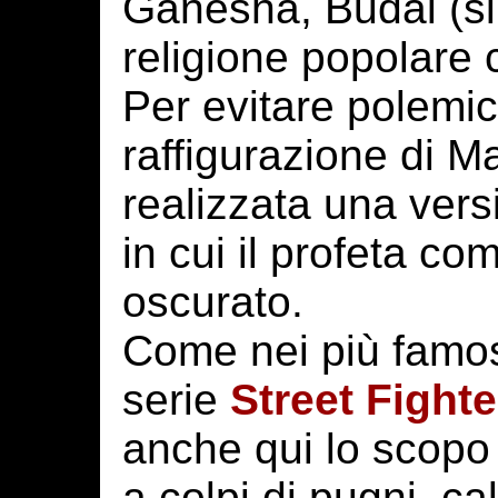
Ganesha, Budai (si
religione popolar
Per evitare polemic
raffigurazione di M
realizzata una ver
in cui il profeta co
oscurato.
Come nei più famos
serie
Street Fighte
anche qui lo scopo 
a colpi di pugni, cal